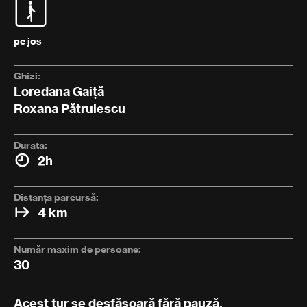
pe jos
Ghizi:
Loredana Gaiță
Roxana Pătrulescu
Durata:
2h
Distanța parcursă:
4 km
Număr maxim de persoane:
30
Acest tur se desfășoară fără pauză.