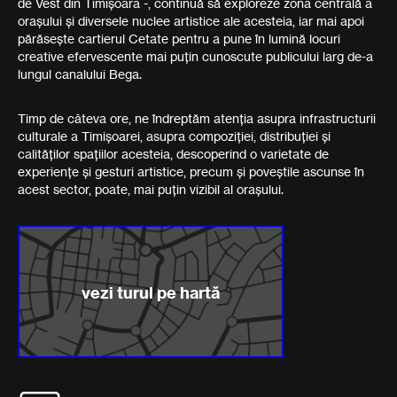
de Vest din Timișoara -, continuă să exploreze zona centrală a
orașului și diversele nuclee artistice ale acesteia, iar mai apoi
părăsește cartierul Cetate pentru a pune în lumină locuri
creative efervescente mai puțin cunoscute publicului larg de-a
lungul canalului Bega.
Timp de câteva ore, ne îndreptăm atenția asupra infrastructurii
culturale a Timișoarei, asupra compoziției, distribuției și
calităților spațiilor acesteia, descoperind o varietate de
experiențe și gesturi artistice, precum și poveștile ascunse în
acest sector, poate, mai puțin vizibil al orașului.
vezi turul pe hartă