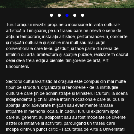
Turul orașului invizibil propune o incursiune în viața cultural-
artistică a Timișoarei, pe un traseu care ne relevă o serie de
acțiuni temporare, instalații artistice, performance-uri, concerte
și mișcări culturale și spațiile mai mult sau mai puțin
convenționale care le-au găzduit, și face parte din seria de
întâlniri cu arta, arhitectura și spațiile publice, realizate în cadrul
celei de-a treia ediții a bienalei timișorene de artă, Art
Encounters.
Sectorul cultural-artistic al orașului este compus din mai multe
tipuri de structuri, organizații și fenomene - de la instituțiile
culturale care țin de administrație și Ministerul Culturii, la scena
independentă și chiar unele întâlniri ocazionale care au dus la
apariția unor adevărate mișcări sau evenimente rămase
întipărite în memoria locală. În cadrul turului explorăm spații
care au generat, au adăpostit sau au fost modelate de diverse
astfel de inițiative și activități, parcurgând un traseu care
începe dintr-un punct critic - Facultatea de Arte a Universității