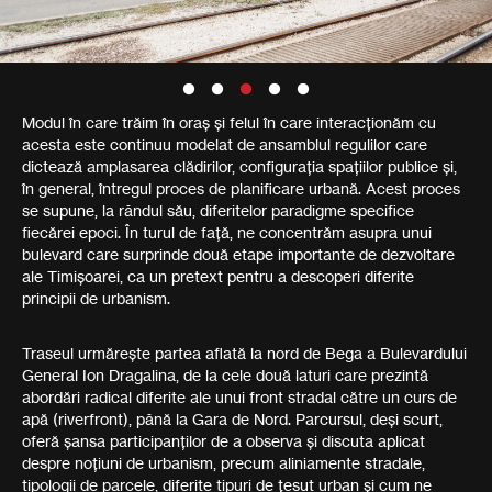
Modul în care trăim în oraș și felul în care interacționăm cu
acesta este continuu modelat de ansamblul regulilor care
dictează amplasarea clădirilor, configurația spațiilor publice și,
în general, întregul proces de planificare urbană. Acest proces
se supune, la rândul său, diferitelor paradigme specifice
fiecărei epoci. În turul de față, ne concentrăm asupra unui
bulevard care surprinde două etape importante de dezvoltare
ale Timișoarei, ca un pretext pentru a descoperi diferite
principii de urbanism.
Traseul urmărește partea aflată la nord de Bega a Bulevardului
General Ion Dragalina, de la cele două laturi care prezintă
abordări radical diferite ale unui front stradal către un curs de
apă (riverfront), până la Gara de Nord. Parcursul, deși scurt,
oferă șansa participanților de a observa și discuta aplicat
despre noțiuni de urbanism, precum aliniamente stradale,
tipologii de parcele, diferite tipuri de țesut urban și cum ne