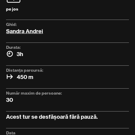
pe jos
Ghid:
Sandra Andrei
Durata:
3h
Distanța parcursă:
450 m
Număr maxim de persoane:
30
Acest tur se desfășoară fără pauză.
Data