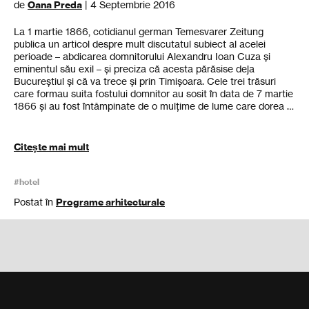
de
Oana Preda
| 4 Septembrie 2016
La 1 martie 1866, cotidianul german Temesvarer Zeitung
publica un articol despre mult discutatul subiect al acelei
perioade – abdicarea domnitorului Alexandru Ioan Cuza și
eminentul său exil – și preciza că acesta părăsise deja
Bucureștiul și că va trece și prin Timișoara. Cele trei trăsuri
care formau suita fostului domnitor au sosit în data de 7 martie
1866 și au fost întâmpinate de o mulțime de lume care dorea …
Citește mai mult
#hotel
Postat în
Programe arhitecturale