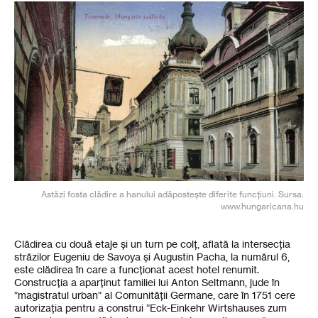
Astăzi fosta clădire a hanului adăpostește diferite funcțiuni. Sursa:
www.hungaricana.hu
Clădirea cu două etaje și un turn pe colț, aflată la intersecția
străzilor Eugeniu de Savoya și Augustin Pacha, la numărul 6,
este clădirea în care a funcționat acest hotel renumit.
Construcția a aparținut familiei lui Anton Seltmann, jude în
”magistratul urban” al Comunității Germane, care în 1751 cere
autorizația pentru a construi ”Eck-Einkehr Wirtshauses zum