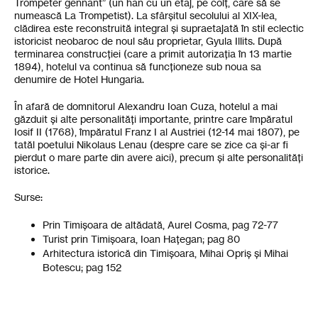
Trompeter gennant” (un han cu un etaj, pe colț, care să se
numească La Trompetist). La sfârșitul secolului al XIX-lea,
clădirea este reconstruită integral și supraetajată în stil eclectic
istoricist neobaroc de noul său proprietar, Gyula Illits. După
terminarea construcției (care a primit autorizația în 13 martie
1894), hotelul va continua să funcționeze sub noua sa
denumire de Hotel Hungaria.
În afară de domnitorul Alexandru Ioan Cuza, hotelul a mai
găzduit și alte personalități importante, printre care împăratul
Iosif II (1768), împăratul Franz I al Austriei (12-14 mai 1807), pe
tatăl poetului Nikolaus Lenau (despre care se zice ca și-ar fi
pierdut o mare parte din avere aici), precum și alte personalități
istorice.
Surse:
Prin Timișoara de altădată, Aurel Cosma, pag 72-77
Turist prin Timișoara, Ioan Hațegan; pag 80
Arhitectura istorică din Timișoara, Mihai Opriș și Mihai
Botescu; pag 152