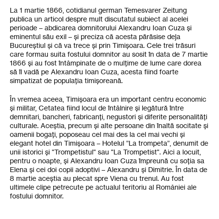
La 1 martie 1866, cotidianul german Temesvarer Zeitung
publica un articol despre mult discutatul subiect al acelei
perioade – abdicarea domnitorului Alexandru Ioan Cuza și
eminentul său exil – și preciza că acesta părăsise deja
Bucureștiul și că va trece și prin Timișoara. Cele trei trăsuri
care formau suita fostului domnitor au sosit în data de 7 martie
1866 și au fost întâmpinate de o mulțime de lume care dorea
să îl vadă pe Alexandru Ioan Cuza, acesta fiind foarte
simpatizat de populația timișoreană.
În vremea aceea, Timișoara era un important centru economic
și militar, Cetatea fiind locul de întâlnire și legătură între
demnitari, bancheri, fabricanți, negustori și diferite personalități
culturale. Aceștia, precum și alte persoane din înaltă socitate și
oamenii bogați, poposeau cel mai des la cel mai vechi și
elegant hotel din Timișoara – Hotelul ”La trompeta”, denumit de
unii istorici și "Trompetistul" sau "La Trompetist". Aici a locuit,
pentru o noapte, și Alexandru Ioan Cuza împreună cu soția sa
Elena și cei doi copii adoptivi – Alexandru și Dimitrie. În data de
8 martie aceștia au plecat spre Viena cu trenul. Au fost
ultimele clipe petrecute pe actualul teritoriu al României ale
fostului domnitor.